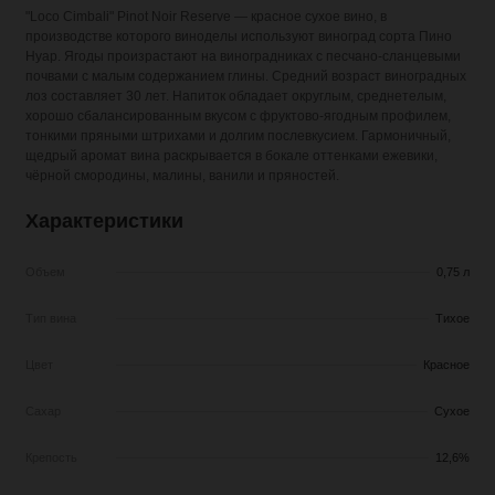
"Loco Cimbali" Pinot Noir Reserve — красное сухое вино, в
производстве которого виноделы используют виноград сорта Пино
Нуар. Ягоды произрастают на виноградниках с песчано-сланцевыми
почвами с малым содержанием глины. Средний возраст виноградных
лоз составляет 30 лет. Напиток обладает округлым, среднетелым,
хорошо сбалансированным вкусом с фруктово-ягодным профилем,
тонкими пряными штрихами и долгим послевкусием. Гармоничный,
щедрый аромат вина раскрывается в бокале оттенками ежевики,
чёрной смородины, малины, ванили и пряностей.
Характеристики
Объем
0,75 л
Тип вина
Тихое
Цвет
Красное
Сахар
Сухое
Крепость
12,6%