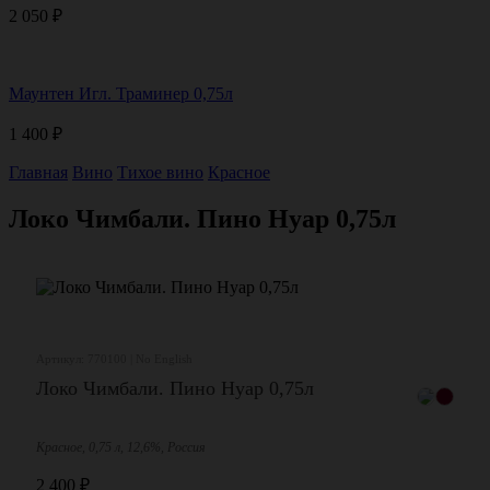
2 050
₽
Маунтен Игл. Траминер 0,75л
1 400
₽
Главная
Вино
Тихое вино
Красное
Локо Чимбали. Пино Нуар 0,75л
Артикул: 770100 | No English
Локо Чимбали. Пино Нуар 0,75л
Красное, 0,75 л, 12,6%, Россия
2 400
₽