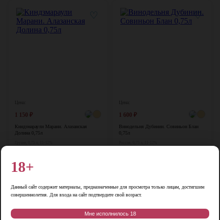
♡
♡
Цена:
Цена:
1 150
₽
1 600
₽
Киндзмараули Марани. Алазанская
Винодельня Дубинин. Совиньон Блан
Долина 0,75л
0,75л
Грузия, 0,75 л, 11-12%
Россия, 0,75 л, 11-12%
В корзину
В корзину
18+
-17%
♡
♡
Данный сайт содержит материалы, предназначенные для просмотра только лицам, достигшим
совершеннолетия. Для входа на сайт подтвердите свой возраст.
Мне исполнилось 18