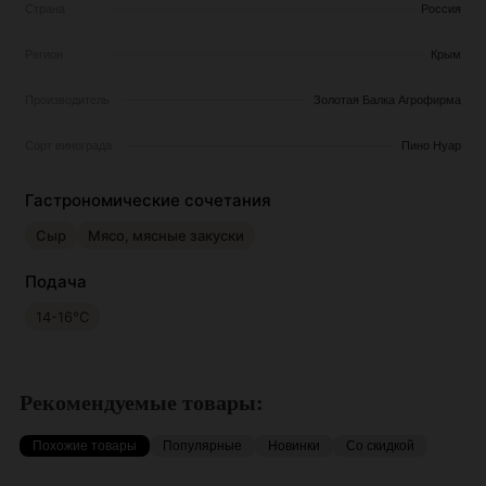
Страна
Россия
Регион
Крым
Производитель
Золотая Балка Агрофирма
Сорт винограда
Пино Нуар
Гастрономические сочетания
Сыр
Мясо, мясные закуски
Подача
14-16°С
Рекомендуемые товары:
Похожие товары
Популярные
Новинки
Со скидкой