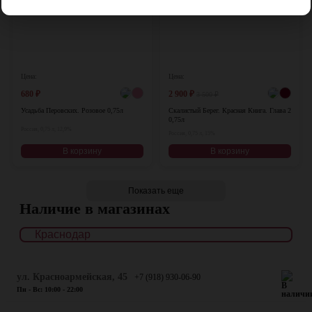
Цена:
Цена:
680
₽
2 900
₽
3 500
₽
Усадьба Перовских. Розовое 0,75л
Скалистый Берег. Красная Книга. Глава 2
0,75л
Россия, 0,75 л, 12,9%
Россия, 0,75 л, 15%
В корзину
В корзину
Показать еще
Наличие в магазинах
ул. Красноармейская, 45
+7 (918) 930-06-90
Пн - Вс: 10:00 - 22:00