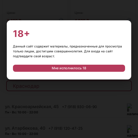
Цена:
Цена:
3 400
₽
4 800
₽
Онза Сильвер 0,7л
Багратион ОС в тубе 0,5л
18+
Мексика, 0,7 л, 38%
Россия, 0,5 л, 40%
В корзину
В корзину
Данный сайт содержит материалы, предназначенные для просмотра
только лицам, достигшим совершеннолетия. Для входа на сайт
подтвердите свой возраст.
Показать еще
Мне исполнилось 18
Наличие в магазинах
ул. Красноармейская, 45
+7 (918) 930-06-90
Пн - Вс: 10:00 - 22:00
​ул. Атарбекова, 40
+7 (918) 120-47-25
Пн - Вс: 10:00 - 22:00