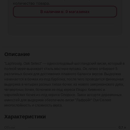
количество товара.
В наличии в: 9 магазинах
Описание
"Laphroaig. Oak Select" — односолодовый шотландский виски, который в
полной мере выражает стиль мастера-купажа. Он лично отбирает 5
различных бочек для достижения плавного баланса вкусов. Выдержка
начинается в бочках из-под бурбона, после чего проводится финишная
выдержка в четырех разных типах бочек: из нового американского дуба,
четвертных бочек, бочонков из-под хереса Педро Хименес и
европейских бочек из-под хереса Олоросо. Такое ассорти деревянных
емкостей для выдержки обеспечило виски "Лафройг" Оук Селект
многослойность и сложность вкуса.
Характеристики
Объем
0,7 л