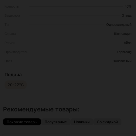
Крепость
40%
Выдержка
3 года
Тип
Односолодовый
Страна
Шотландия
Регион
Айла
Производитель
Laphroaig
Цвет
Золотистый
Подача
20-22°C
Рекомендуемые товары:
Похожие товары
Популярные
Новинки
Со скидкой