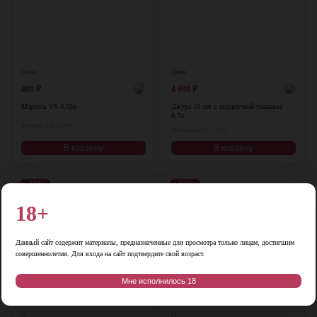
Цена:
Цена:
400
₽
4 990
₽
Мартель VS 0,05л
Джура 10 лет в подарочной упаковке
0,7л
Франция, 0,05 л, 40%
Шотландия, 0,7 л, 40%
В корзину
В корзину
-23%
-22%
♡
♡
18+
Данный сайт содержит материалы, предназначенные для просмотра только лицам, достигшим
совершеннолетия. Для входа на сайт подтвердите свой возраст.
Мне исполнилось 18