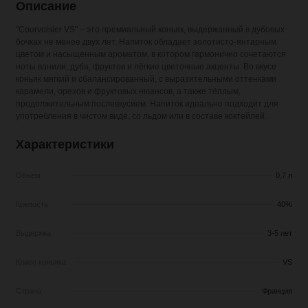
Описание
"Courvoisier VS" – это премиальный коньяк, выдержанный в дубовых
бочках не менее двух лет. Напиток обладает золотисто-янтарным
цветом и насыщенным ароматом, в котором гармонично сочетаются
ноты ванили, дуба, фруктов и лёгкие цветочные акценты. Во вкусе
коньяк мягкий и сбалансированный, с выразительными оттенками
карамели, орехов и фруктовых нюансов, а также тёплым,
продолжительным послевкусием. Напиток идеально подходит для
употребления в чистом виде, со льдом или в составе коктейлей.
Характеристики
Объем
0,7 л
Крепость
40%
Выдержка
3-5 лет
Класс коньяка
VS
Страна
Франция