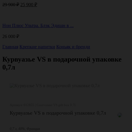
Первоначальная
Текущая
29 900
₽
25 900
₽
цена
цена:
составляла
25
29
900 ₽.
Нон Плюс Ультра. Блэк Эдишн в ...
900 ₽.
26 000
₽
Главная
Крепкие напитки
Коньяк и бренди
Курвуазье VS в подарочной упаковке
0,7л
Артикул: 612855 | Courvoisier VS gift box 0.7l
Курвуазье VS в подарочной упаковке 0,7л
0,7 л, 40%, Франция