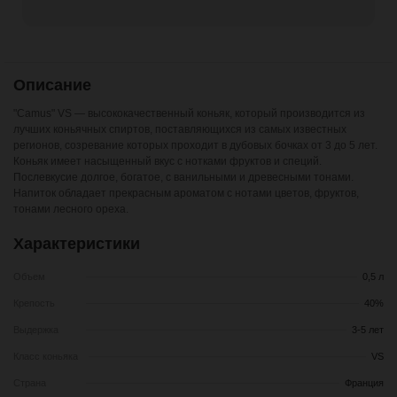
Описание
"Camus" VS — высококачественный коньяк, который производится из
лучших коньячных спиртов, поставляющихся из самых известных
регионов, созревание которых проходит в дубовых бочках от 3 до 5 лет.
Коньяк имеет насыщенный вкус с нотками фруктов и специй.
Послевкусие долгое, богатое, с ванильными и древесными тонами.
Напиток обладает прекрасным ароматом с нотами цветов, фруктов,
тонами лесного ореха.
Характеристики
Объем
0,5 л
Крепость
40%
Выдержка
3-5 лет
Класс коньяка
VS
Страна
Франция