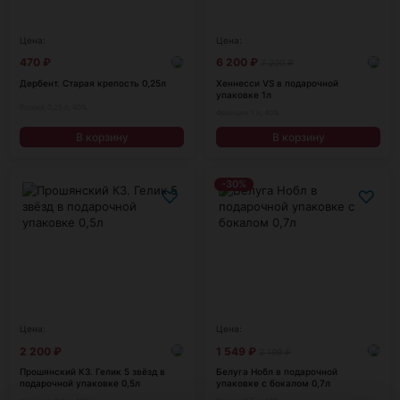
Цена:
Цена:
470
₽
6 200
₽
7 200
₽
Дербент. Старая крепость 0,25л
Хеннесси VS в подарочной
упаковке 1л
Россия, 0,25 л, 40%
Франция, 1 л, 40%
В корзину
В корзину
-30%
♡
♡
Цена:
Цена:
2 200
₽
1 549
₽
2 199
₽
Прошянский КЗ. Гелик 5 звёзд в
Белуга Нобл в подарочной
подарочной упаковке 0,5л
упаковке с бокалом 0,7л