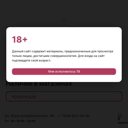
Цена:
Цена:
900
₽
559
₽
1 250
₽
649
₽
18+
Фанагория. Альвеус Ультра Кюве
Шато Тамань 0,75л
Оранж Брют 0,75л
Россия, 0,75 л, 10-12,5%
Россия, 0,75 л, 12-15%
Данный сайт содержит материалы, предназначенные для просмотра
только лицам, достигшим совершеннолетия. Для входа на сайт
В корзину
В корзину
подтвердите свой возраст.
Мне исполнилось 18
Показать еще
Наличие в магазинах
ул. Красноармейская, 45
+7 (918) 930-06-90
Пн - Вс: 10:00 - 22:00