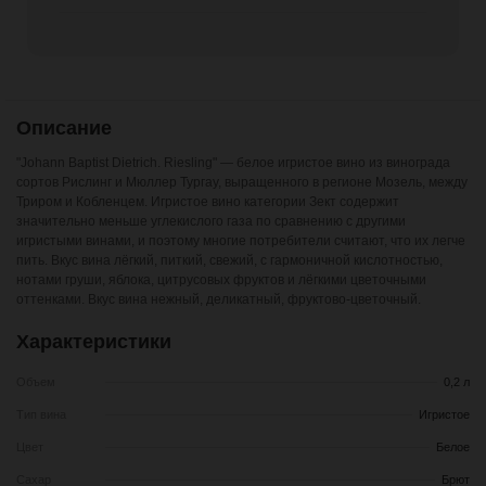
Описание
"Johann Baptist Dietrich. Riesling" — белое игристое вино из винограда
сортов Рислинг и Мюллер Тургау, выращенного в регионе Мозель, между
Триром и Кобленцем. Игристое вино категории Зект содержит
значительно меньше углекислого газа по сравнению с другими
игристыми винами, и поэтому многие потребители считают, что их легче
пить. Вкус вина лёгкий, питкий, свежий, с гармоничной кислотностью,
нотами груши, яблока, цитрусовых фруктов и лёгкими цветочными
оттенками. Вкус вина нежный, деликатный, фруктово-цветочный.
Характеристики
Объем
0,2 л
Тип вина
Игристое
Цвет
Белое
Сахар
Брют