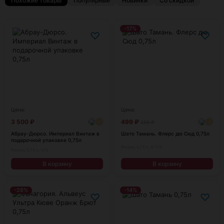
Похожие товары
Популярные
Новинки
Со скидкой
-17%
♡
♡
Цена:
Цена:
3 500
₽
499
₽
599
₽
Абрау-Дюрсо. Империал Винтаж в
Шато Тамань. Флерс дю Сюд 0,75л
подарочной упаковке 0,75л
Россия, 0,75 л, 9-11%
Россия, 0,75 л, 12%
В корзину
В корзину
-28%
-14%
♡
♡