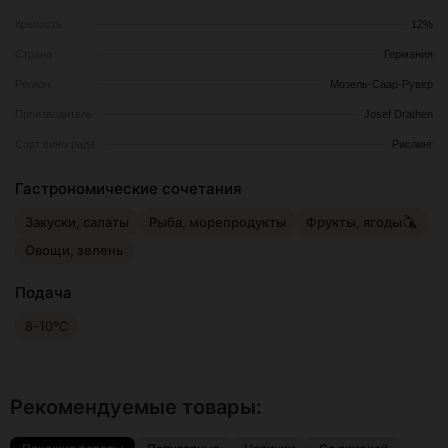
Крепость
12%
Страна
Германия
Регион
Мозель-Саар-Рувер
Производитель
Josef Drathen
Сорт винограда
Рислинг
Гастрономические сочетания
Закуски, салаты
Рыба, морепродукты
Фрукты, ягоды
Овощи, зелень
Подача
8-10°С
Рекомендуемые товары: