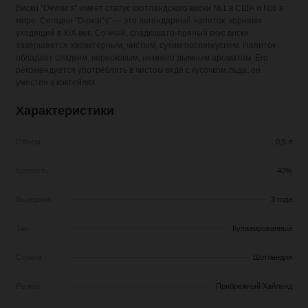
Виски "Dewar’s" имеет статус шотландского виски №1 в США и №6 в
мире. Сегодня "Dewar’s" — это легендарный напиток, корнями
уходящий в XIX век. Сочный, сладковато-пряный вкус виски
завершается характерным, чистым, сухим послевкусием. Напиток
обладает сладким, вересковым, немного дымным ароматом. Его
рекомендуется употреблять в чистом виде с кусочком льда, он
уместен в коктейлях.
Характеристики
Объем
0,5 л
Крепость
40%
Выдержка
3 года
Тип
Купажированный
Страна
Шотландия
Регион
Прибрежный Хайленд