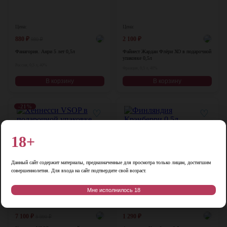
Цена:
Цена:
880
₽
2 100
₽
980
₽
Фанагория. Анри 5 лет 0,5л
Файнест Жардан Флёри ХО в подарочной
упаковке 0,5л
Россия, 0,5 л, 40%
Франция, 0,5 л, 40%
В корзину
В корзину
-21%
♡
♡
18+
Данный сайт содержит материалы, предназначенные для просмотра только лицам, достигшим
совершеннолетия. Для входа на сайт подтвердите свой возраст.
Мне исполнилось 18
Цена:
Цена:
7 100
₽
1 290
₽
8 990
₽