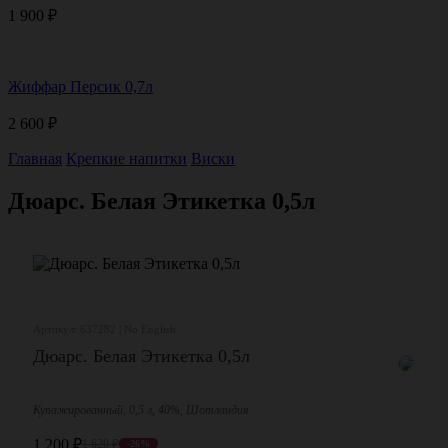
1 900
₽
Жиффар Персик 0,7л
2 600
₽
Главная
Крепкие напитки
Виски
Дюарс. Белая Этикетка 0,5л
Артикул: 637282 | No English
Дюарс. Белая Этикетка 0,5л
Купажированный, 0,5 л, 40%, Шотландия
1 200
₽
1 620
₽
-26%