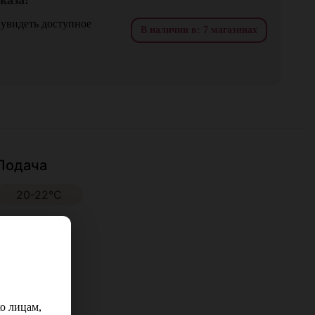
 увидеть доступное
В наличии в: 7 магазинах
Подача
20-22°С
о лицам,