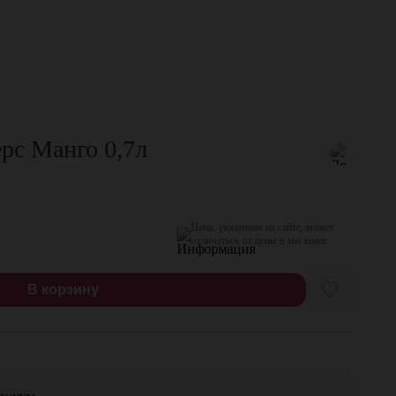
рс Манго 0,7л
Цена, указанная на сайте, может
отличаться от цены в магазине
♡
В корзину
каза: