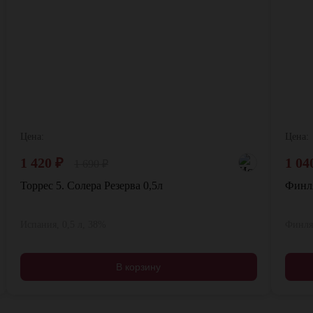
Цена:
Цена:
1 420
₽
1 04
1 690
₽
Торрес 5. Солера Резерва 0,5л
Финля
Испания, 0,5 л, 38%
Финлян
В корзину