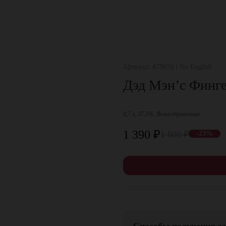
Артикул: 679656 | No English
Дэд Мэн’с Финге
0,7 л, 37,5%, Великобритания
1 390
₽
1 800
₽
-23%
Способы получения за