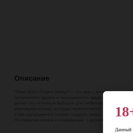
Описание
"Dead Man's Fingers Mango" — это ром с ярким и экзотичес
тропического фрукта и насыщенность традиционного рома. 
делает его отличным выбором для любителей необычных и
18
манговыми нотами, которые переплетаются с лёгкими пряны
в нём раскрывается полная сладость манго, с карамельной 
Послевкусие мягкое и освежающее, с долгим фруктовым а
Данный с