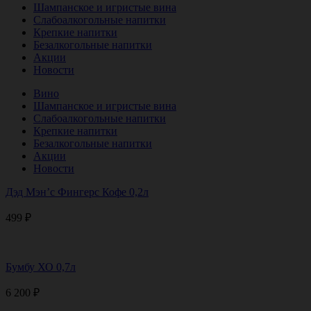
Шампанское и игристые вина
Слабоалкогольные напитки
Крепкие напитки
Безалкогольные напитки
Акции
Новости
Вино
Шампанское и игристые вина
Слабоалкогольные напитки
Крепкие напитки
Безалкогольные напитки
Акции
Новости
Дэд Мэн’с Фингерс Кофе 0,2л
499
₽
Бумбу ХО 0,7л
6 200
₽