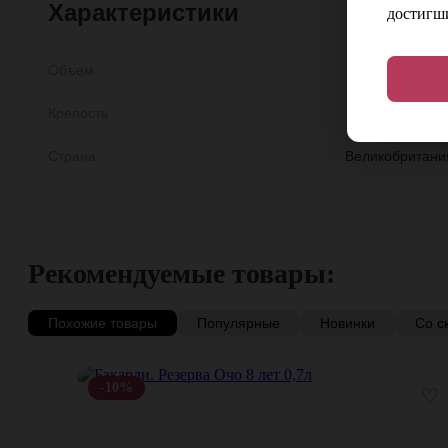
Характеристики
достигши
Объем
0,7 
Крепость
37,5
Страна
Великобритани
Рекомендуемые товары:
Похожие товары
Популярные
Новинки
Со с
-10%
♡