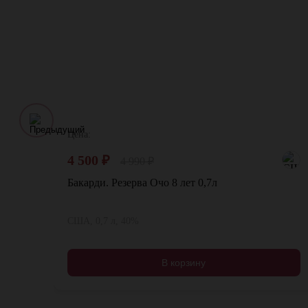
Цена:
4 500
₽
4 990
₽
Бакарди. Резерва Очо 8 лет 0,7л
США, 0,7 л, 40%
В корзину