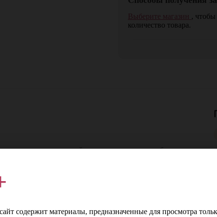
Выберите магазин
, чтобы
количество товара.
ким вкусом манго, который идеально сочетает в себе сладость
Напиток обладает лёгкостью и фруктовой свежестью, что
 ярких вкусов. Аромат рома наполнен насыщенными
+
ми оттенками и ванильной сладостью. Вкус яркий и сочный,
ноткой, которая придаёт напитку приятную глубину.
кцентом.
айт содержит материалы, предназначенные для просмотра тольк