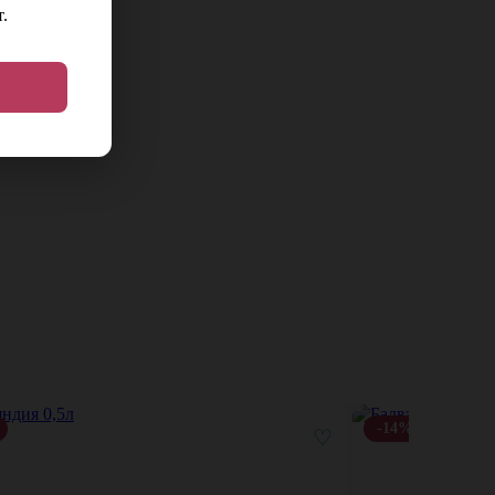
.
-14%
♡