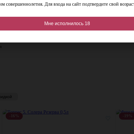
м совершеннолетия. Для входа на сайт подтвердите свой возраст
л
Производитель
Halewood
Мне исполнилось 18
%
Цвет
Янтарно-золотистый
я
кидкой
-16%
-19%
♡