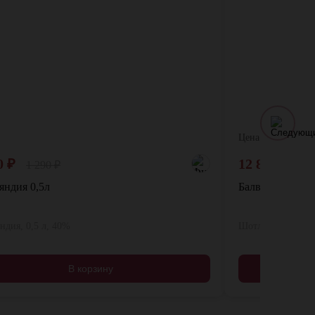
Цена:
0
₽
12 800
₽
1 290
₽
14
ндия 0,5л
Балвэни. Карри
дия, 0,5 л, 40%
Шотландия, 0,7 л
В корзину