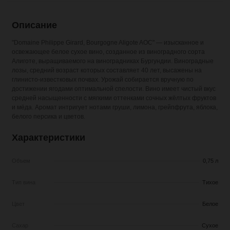
Описание
"Domaine Philippe Girard, Bourgogne Aligote AOC" — изысканное и
освежающее белое сухое вино, созданное из виноградного сорта
Алиготе, выращиваемого на виноградниках Бургундии. Виноградные
лозы, средний возраст которых составляет 40 лет, высажены на
глинисто-известковых почвах. Урожай собирается вручную по
достижении ягодами оптимальной спелости. Вино имеет чистый вкус
средней насыщенности с мягкими оттенками сочных жёлтых фруктов
и мёда. Аромат интригует нотами груши, лимона, грейпфрута, яблока,
белого персика и цветов.
Характеристики
Объем
0,75 л
Тип вина
Тихое
Цвет
Белое
Сахар
Сухое