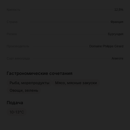
Крепость
12,5%
Страна
Франция
Регион
Бургундия
Производитель
Domaine Philippe Girard
Сорт винограда
Алиготе
Гастрономические сочетания
Рыба, морепродукты
Мясо, мясные закуски
Овощи, зелень
Подача
10-13°С