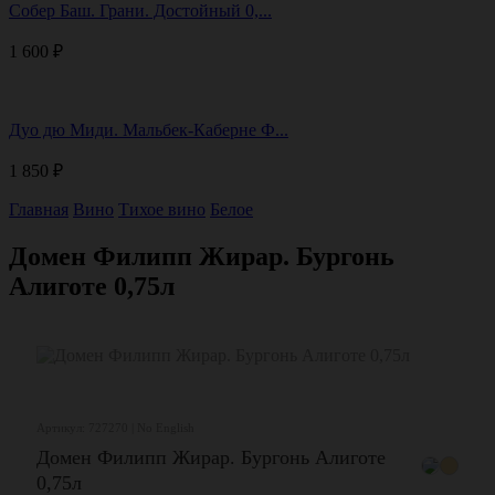
Собер Баш. Грани. Достойный 0,...
1 600
₽
Дуо дю Миди. Мальбек-Каберне Ф...
1 850
₽
Главная
Вино
Тихое вино
Белое
Домен Филипп Жирар. Бургонь
Алиготе 0,75л
Артикул: 727270 | No English
Домен Филипп Жирар. Бургонь Алиготе
0,75л