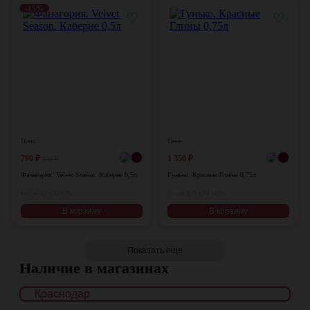
-15%
♡
♡
Цена:
Цена:
790
₽
1 350
₽
930
₽
Фанагория. Velvet Season. Каберне 0,5л
Гунько. Красные Глины 0,75л
Россия, 0,5 л, 11-12%
Россия, 0,75 л, 14-14,5%
В корзину
В корзину
Показать еще
Наличие в магазинах