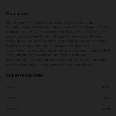
Описание
"King George V" — богатый и царственный виски, настоящий
бриллиант среди шотландских виски. Он был создан как дань памяти
о награде, которую получила компания "Джонни Уокер" в 1934 году от
самого Короля Великобритании Георга V. Этот уникальный бленд
создан на основе четырёх сортов односолодовых виски из регионов
Great Glen, Valleys и Mountains. В купаже "Кинг Джордж V"
присутствует также односолодовый виски высочайшего качества "Port
Ellen", который производился на винокурне, ныне уже не
работающей, — по этой причине оставшиеся запасы данного сорта
виски бережно хранятся и выдерживаются в бочках из дуба.
Характеристики
Объем
0,75 л
Крепость
43%
Выдержка
25 лет