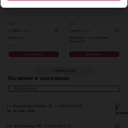
Цена:
Цена:
2 790
₽
1 340
₽
3 450
₽
1 620
₽
Джемесон 1л
Ной Араспел 5 лет в подарочной
упаковке 0,5л
Ирландия, 1 л, 40%
Армения, 0,5 л, 40%
В корзину
В корзину
Показать еще
Наличие в магазинах
ул. Красноармейская, 45
+7 (918) 930-06-90
Пн - Вс: 10:00 - 22:00
​ул. Атарбекова, 40
+7 (918) 120-47-25