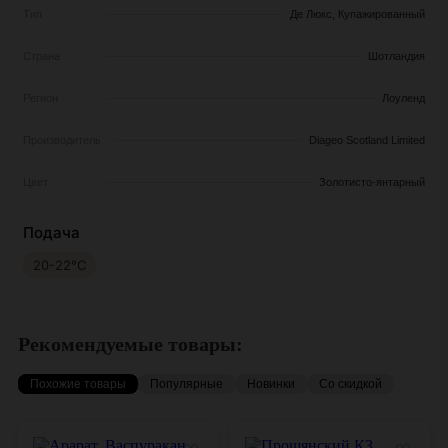
Тип
Де Люкс, Купажированный
Страна
Шотландия
Регион
Лоуленд
Производитель
Diageo Scotland Limited
Цвет
Золотисто-янтарный
Подача
20-22°С
Рекомендуемые товары:
Похожие товары
Популярные
Новинки
Со скидкой