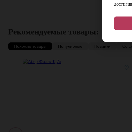
достигши
Рекомендуемые товары:
Похожие товары
Популярные
Новинки
Со с
♡