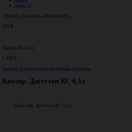
Акции
Новости
Дербент. Цитадель. Пятилетний ...
950
₽
Кизляр КС 0,5л
1 450
₽
Главная
Крепкие напитки
Коньяк и бренди
Кизляр. Дагестан КС 0,5л