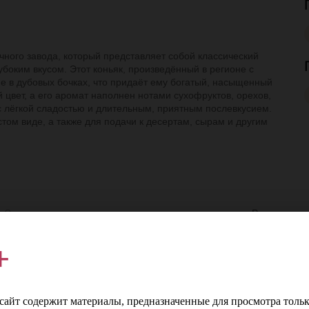
ячного завода, который представляет собой классический
боким вкусом. Этот коньяк, произведённый в регионе с
е в дубовых бочках, что придаёт ему богатый, насыщенный
 цвет, а его аромат наполнен нотами сухофруктов, орехов,
 с лёгкой сладостью и длительным, приятным послевкусием.
стом виде, а также для подачи к десертам, сырам и другим
л
Страна
Россия
%
Регион
Дагестан
+
т
Производитель
Кизлярский коньячный завод
айт содержит материалы, предназначенные для просмотра тольк
С
Цвет
Золотисто-янтарный