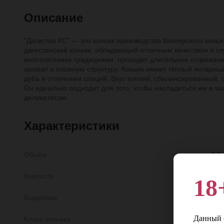
Описание
"Дагестан КС" — это коньяк производства Кизлярского конь
дагестанский коньяк, обладающий отличным качеством и глу
многолетними традициями, проходит длительное созревани
аромат и сложную структуру. Коньяк имеет тёплый янтарный
дуба и оттенками специй. Вкус мягкий, сбалансированный,
Он идеально подходит для того, чтобы насладиться им в чи
деликатесам.
Характеристики
Объем
0,5 
Крепость
40
18
Выдержка
13 ле
Данный с
Класс коньяка
К