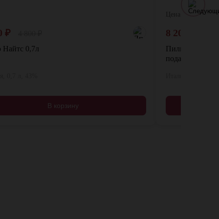
Цена:
0
₽
8 200
₽
4 800
₽
 Найтс 0,7л
Пилцер. Граппа
подарочной упа
, 0,7 л, 43%
Италия, 0,5 л, 43
В корзину