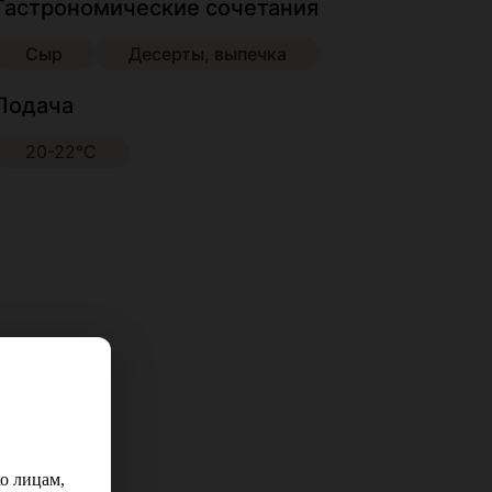
Гастрономические сочетания
Сыр
Десерты, выпечка
Подача
20-22°С
о лицам,