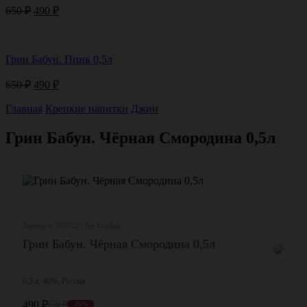
Первоначальная
Текущая
650
₽
490
₽
цена
цена:
составляла
490 ₽.
650 ₽.
Грин Бабун. Пинк 0,5л
Первоначальная
Текущая
650
₽
490
₽
цена
цена:
составляла
Главная
Крепкие напитки
490 ₽.
Джин
650 ₽.
Грин Бабун. Чёрная Смородина 0,5л
Артикул: 703722 | No English
Грин Бабун. Чёрная Смородина 0,5л
0,5 л, 40%, Россия
490
₽
650
₽
-25%