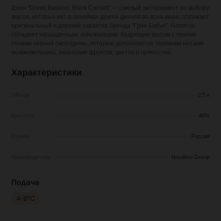
Джин "Green Baboon. Black Currant" — смелый эксперимент по выбору
вкусов, которых нет в линейках других джинов во всем мире, отражает
оригинальный и дерзкий характер бренда "Грин Бабун". Напиток
обладает насыщенным, освежающим, бодрящим вкусом с яркими
тонами чёрной смородины, которые дополняются терпкими нотами
можжевельника, нюансами фруктов, цветов и пряностей.
Характеристики
Объем
0,5 л
Крепость
40%
Страна
Россия
Производитель
Novabev Group
Подача
4-8°С