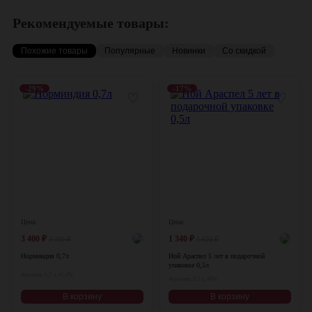
Рекомендуемые товары:
Похожие товары
Популярные
Новинки
Со скидкой
-29%
-17%
♡
♡
Цена:
Цена:
3 400
₽
1 340
₽
4 790
₽
1 620
₽
Норминдия 0,7л
Ной Араспел 5 лет в подарочной
упаковке 0,5л
Франция, 0,7 л, 41,4%
Армения, 0,5 л, 40%
В корзину
В корзину