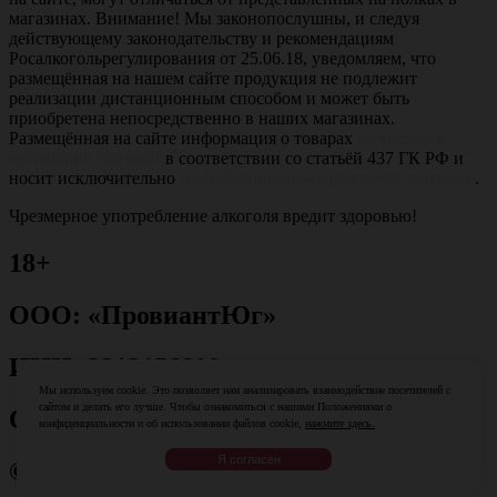
магазинах. Внимание! Мы законопослушны, и следуя
действующему законодательству и рекомендациям
Росалкогольрегулирования от 25.06.18, уведомляем, что
размещённая на нашем сайте продукция не подлежит
реализации дистанционным способом и может быть
приобретена непосредственно в наших магазинах.
Размещённая на сайте информация о товарах
не является
публичной офертой
в соответствии со статьёй 437 ГК РФ и
носит исключительно
информационно-справочный характер
.
Чрезмерное употребление алкоголя вредит здоровью!
18+
ООО: «ПровиантЮг»
ИНН: 2312156800
Мы используем cookie. Это позволяет нам анализировать взаимодействие посетителей с
сайтом и делать его лучше. Чтобы ознакомиться с нашими Положениями о
ОГРН: 1082312013079
конфиденциальности и об использовании файлов cookie,
нажмите здесь.
Я согласен
© 2025. Магазины "Ваш Сомелье"