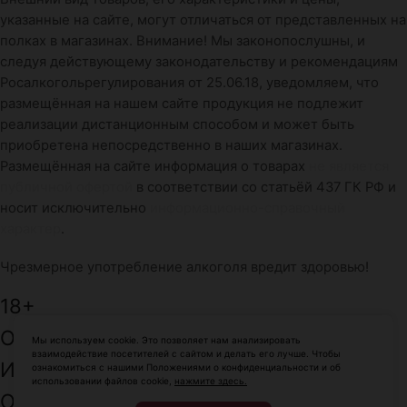
указанные на сайте, могут отличаться от представленных на
полках в магазинах. Внимание! Мы законопослушны, и
следуя действующему законодательству и рекомендациям
Росалкогольрегулирования от 25.06.18, уведомляем, что
размещённая на нашем сайте продукция не подлежит
реализации дистанционным способом и может быть
приобретена непосредственно в наших магазинах.
Размещённая на сайте информация о товарах
не является
публичной офертой
в соответствии со статьёй 437 ГК РФ и
носит исключительно
информационно-справочный
характер
.
Чрезмерное употребление алкоголя вредит здоровью!
18+
ООО: «ПровиантЮг»
Мы используем cookie. Это позволяет нам анализировать
взаимодействие посетителей с сайтом и делать его лучше. Чтобы
ИНН: 2312156800
ознакомиться с нашими Положениями о конфиденциальности и об
использовании файлов cookie,
нажмите здесь.
ОГРН: 1082312013079