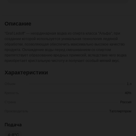
Описание
"Graf Ledoff" — неординарная водка из спирта класса "Альфа", при
создании которой используется уникальная технология ледяной
обработки, позволяющая обеспечить максимально высокое качество
продукта. Охлаждение воды перед смешиванием со спиртом
препятствует образованию вредных примесей, вследствие чего водка
приобретает кристальную чистоту и получает особый мягкий вкус.
Характеристики
Объем
1 л
Крепость
40%
Страна
Россия
Производитель
Татспиртпром
Подача
4-8°С