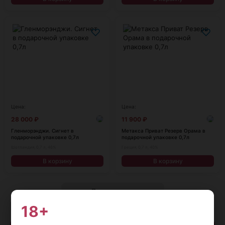
♡
♡
Цена:
Цена:
28 000
₽
11 900
₽
Гленморэнджи. Сигнет в
Метакса Приват Резерв Орама в
подарочной упаковке 0,7л
подарочной упаковке 0,7л
Шотландия, 0,7 л, 46%
Греция, 0,7 л, 40%
В корзину
В корзину
Показать еще
Наличие в магазинах
18+