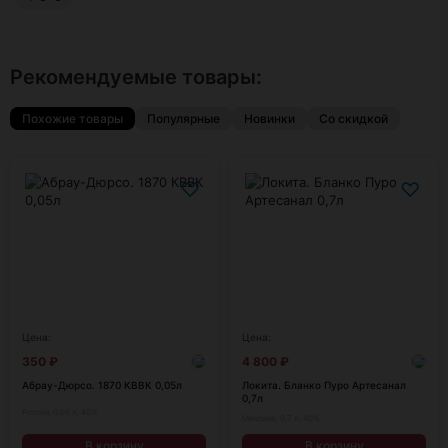
Рекомендуемые товары:
Похожие товары
Популярные
Новинки
Со скидкой
♡
♡
Цена:
Цена:
350
₽
4 800
₽
Абрау-Дюрсо. 1870 КВВК 0,05л
Локита. Бланко Пуро Артесанал
0,7л
Россия, 0,05 л, 40%
Мексика, 0,7 л, 40%
В корзину
В корзину