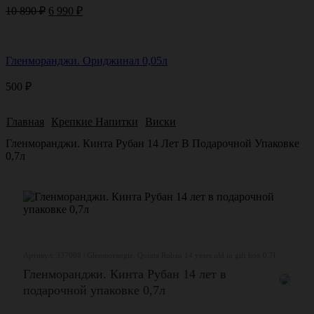
Первоначальная
Текущая
10 890
₽
6 990
₽
цена
цена:
составляла
6
10
990 ₽.
Гленморанджи. Ориджинал 0,05л
890 ₽.
500
₽
Главная
Крепкие Напитки
Виски
Гленморанджи. Кинта Рубан 14 Лет В Подарочной Упаковке
0,7л
Артикул: 337098 | Glenmorangie. Quinta Ruban 14 years old in gift box 0.7l
Гленморанджи. Кинта Рубан 14 лет в
подарочной упаковке 0,7л