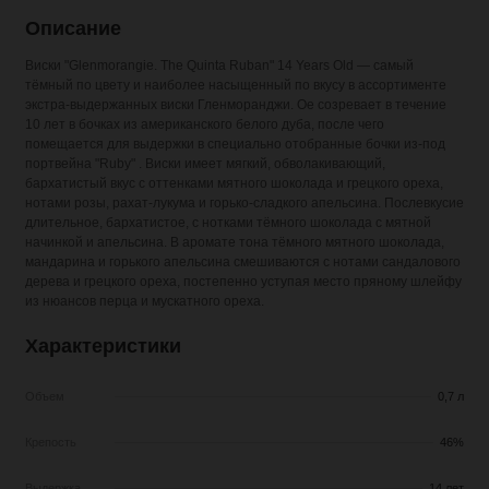
Описание
Виски "
Glenmorangie. The Quinta Ruban" 14 Years Old
— самый
тёмный по цвету и наиболее насыщенный по вкусу в ассортименте
экстра-выдержанных виски Гленморанджи. Ое созревает в течение
10 лет в бочках из американского белого дуба, после чего
помещается для выдержки в специально отобранные бочки из-под
портвейна "Ruby" . Виски имеет мягкий, обволакивающий,
бархатистый вкус с оттенками мятного шоколада и грецкого ореха,
нотами розы, рахат-лукума и горько-сладкого апельсина. Послевкусие
длительное, бархатистое, с нотками тёмного шоколада с мятной
начинкой и апельсина. В аромате тона тёмного мятного шоколада,
мандарина и горького апельсина смешиваются с нотами сандалового
дерева и грецкого ореха, постепенно уступая место пряному шлейфу
из нюансов перца и мускатного ореха.
Характеристики
Объем
0,7 л
Крепость
46%
Выдержка
14 лет