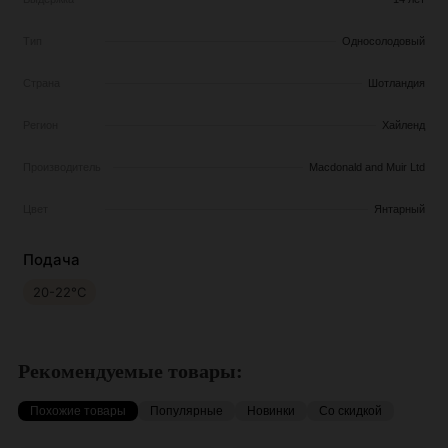
Тип
Односолодовый
Страна
Шотландия
Регион
Хайленд
Производитель
Macdonald and Muir Ltd
Цвет
Янтарный
Подача
20-22°С
Рекомендуемые товары:
Похожие товары
Популярные
Новинки
Со скидкой