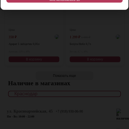
Цена:
Цена:
350
₽
1 299
₽
1 999
₽
Арарат 5 звёздочек 0,05л
Белуга Нобл 0,7л
Армения, 0,05 л, 40%
Россия, 0,7 л, 40%
В корзину
В корзину
Показать еще
Наличие в магазинах
ул. Красноармейская, 45
+7 (918) 930-06-90
Пн - Вс: 10:00 - 22:00