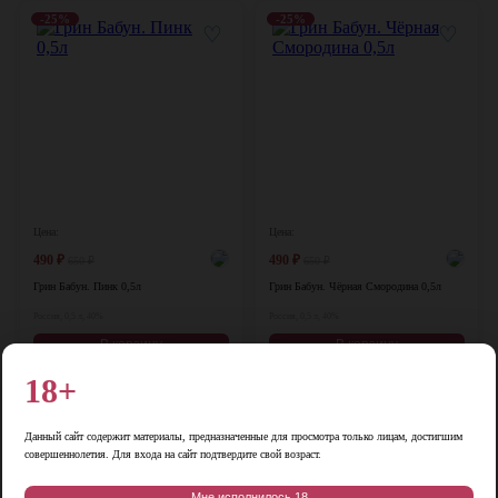
-25%
-25%
♡
♡
Цена:
Цена:
490
₽
490
₽
650
₽
650
₽
Грин Бабун. Пинк 0,5л
Грин Бабун. Чёрная Смородина 0,5л
Россия, 0,5 л, 40%
Россия, 0,5 л, 40%
В корзину
В корзину
18+
-35%
♡
♡
Данный сайт содержит материалы, предназначенные для просмотра только лицам, достигшим
совершеннолетия. Для входа на сайт подтвердите свой возраст.
Мне исполнилось 18