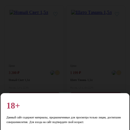
♡
♡
Цена:
Цена:
3 200
₽
1 199
₽
Новый Свет 1,5л
Шато Тамань 1,5л
Россия, 1,5 л, 12,5%
Россия, 1,5 л, 10-12,5%
В корзину
В корзину
18+
♡
♡
Данный сайт содержит материалы, предназначенные для просмотра только лицам, достигшим
совершеннолетия. Для входа на сайт подтвердите свой возраст.