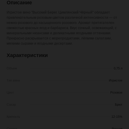
Описание
Игристое вино "Высокий Берег. Цимлянский Чёрный" обладает
привлекательным розовым цветом различной интенсивности — от
нежно-розового до насыщенного розового. Аромат притягателен
свежестью красных ягод и барбариса. Вкус сочный, освежающий, с
минеральными нюансами и деликатными ягодными оттенками.
Прекрасно раскрывается с морепродуктами, лёгкими салатами,
мягкими сырами и ягодными десертами.
Характеристики
Объем
0,75 л
Тип вина
Игристое
Цвет
Розовое
Сахар
Брют
Крепость
12-15%
Страна
Россия