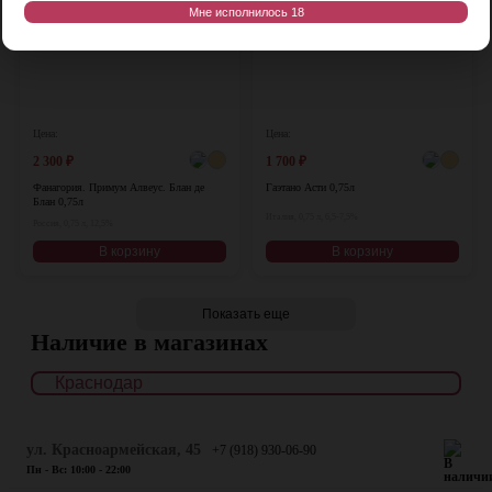
Мне исполнилось 18
Цена:
Цена:
2 300
₽
1 700
₽
Фанагория. Примум Алвеус. Блан де
Гаэтано Асти 0,75л
Блан 0,75л
Италия, 0,75 л, 6,5-7,5%
Россия, 0,75 л, 12,5%
В корзину
В корзину
Показать еще
Наличие в магазинах
ул. Красноармейская, 45
+7 (918) 930-06-90
Пн - Вс: 10:00 - 22:00