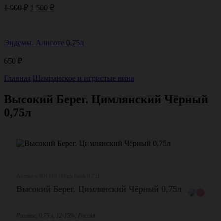
Первоначальная
Текущая
1 900
₽
1 500
₽
цена
цена:
составляла
1
1
500 ₽.
Эндемы. Алиготе 0,75л
900 ₽.
650
₽
Главная
Шампанское и игристые вина
Высокий Берег. Цимлянский Чёрный
0,75л
Артикул: 801115 | High Bank 0.75l
Высокий Берег. Цимлянский Чёрный 0,75л
Розовое, 0,75 л, 12-15%, Россия