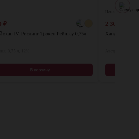
Цена:
0
₽
2 300
₽
Йохан IV. Рислинг Трокен Рейнгау 0,75л
Хандшрифт Аус
ия, 0,75 л, 12%
Австрия, 1 л, 8,5
В корзину