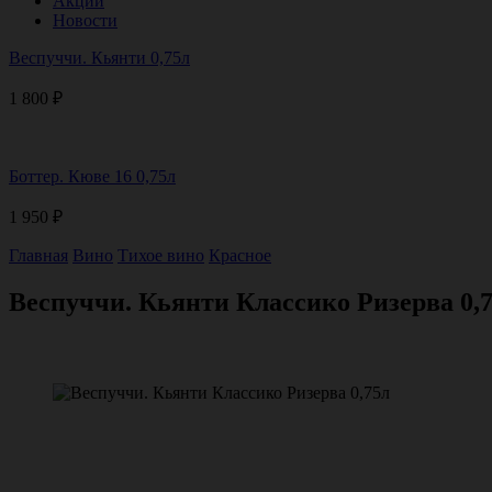
Акции
Новости
Веспуччи. Кьянти 0,75л
1 800
₽
Боттер. Кюве 16 0,75л
1 950
₽
Главная
Вино
Тихое вино
Красное
Веспуччи. Кьянти Классико Ризерва 0,