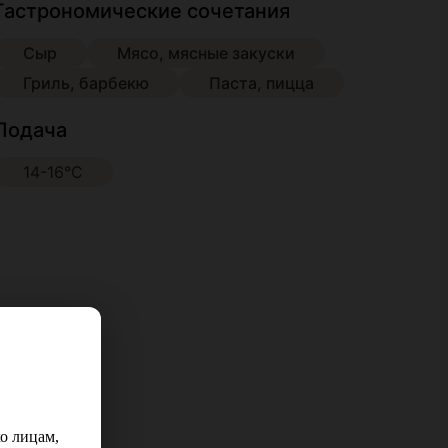
Гастрономические сочетания
Сыр
Мясо, мясные закуски
Гриль, барбекю
Паста, пицца
Подача
14-16°С
о лицам,