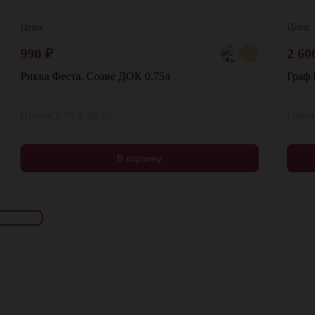
Цена:
Цена:
990
₽
2 60
Рикка Феста. Соаве ДОК 0,75л
Граф 
Италия, 0,75 л, 10,5%
Герман
В корзину