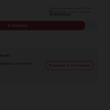
Цена, указанная на сайте, может
отличаться от цены в магазине
♡
В корзину
каза:
 увидеть доступное
В наличии в: 9 магазинах