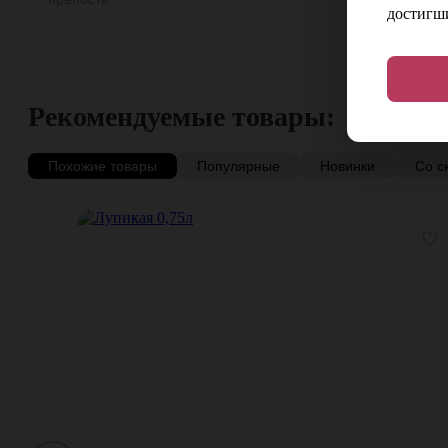
достигши
Рекомендуемые товары:
Похожие товары
Популярные
Новинки
Со с
♡