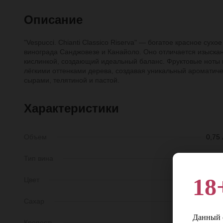
Описание
"Vespucci. Chianti Classico Riserva" — богатое красное сух
винограда Санджовезе и Канайоло. Оно отличается изыска
кислинкой, создающий идеальный баланс. Фруктовые ноты
лёгкими оттенками дерева, создавая уникальный ароматиче
сырами, телятиной и пастой.
Характеристики
Объем
0,75 
Тип вина
Тихо
18
Цвет
Красно
Сахар
Сухо
Данный с
Крепость
13,5