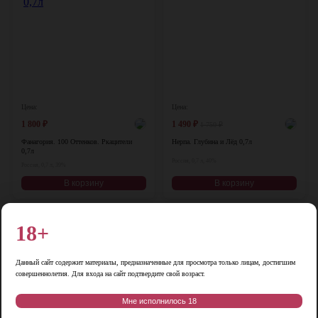
Цена:
Цена:
1 800
₽
1 490
₽
1 750
₽
Фанагория. 100 Оттенков. Ркацители
Нерпа. Глубина и Лёд 0,7л
0,7л
Россия, 0,7 л, 40%
Россия, 0,7 л, 39%
В корзину
В корзину
♡
♡
18+
Данный сайт содержит материалы, предназначенные для просмотра только лицам, достигшим
совершеннолетия. Для входа на сайт подтвердите свой возраст.
Мне исполнилось 18