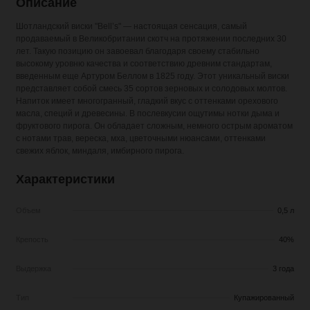
Описание
Шотландский виски "Bell’s" — настоящая сенсация, самый
продаваемый в Великобритании скотч на протяжении последних 30
лет. Такую позицию он завоевал благодаря своему стабильно
высокому уровню качества и соответствию древним стандартам,
введенным еще Артуром Беллом в 1825 году. Этот уникальный виски
представляет собой смесь 35 сортов зерновых и солодовых молтов.
Напиток имеет многогранный, гладкий вкус с оттенками орехового
масла, специй и древесины. В послевкусии ощутимы нотки дыма и
фруктового пирога. Он обладает сложным, немного острым ароматом
с нотами трав, вереска, мха, цветочными нюансами, оттенками
свежих яблок, миндаля, имбирного пирога.
Характеристики
Объем
0,5 л
Крепость
40%
Выдержка
3 года
Тип
Купажированный