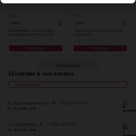
Цена:
Цена:
2 900
₽
5 390
₽
Прошянский КЗ. Семь Звёзд КВ в
Арарат. Васпуракан КС в подарочной
сувенирной бутылке "Конь" 0,33л
упаковке 0,5л
Армения, 0,33 л, 40%
Армения, 0,5 л, 40%
В корзину
В корзину
Показать еще
Наличие в магазинах
ул. Красноармейская, 45
+7 (918) 930-06-90
Пн - Вс: 10:00 - 22:00
​ул. Атарбекова, 40
+7 (918) 120-47-25
Пн - Вс: 10:00 - 22:00