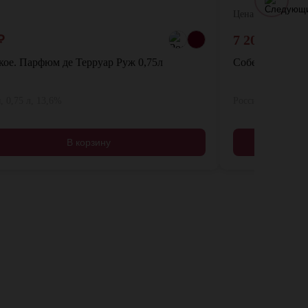
Цена:
₽
7 200
₽
кое. Парфюм де Терруар Руж 0,75л
Собер Баш. Резе
, 0,75 л, 13,6%
Россия, 1,5 л, 13
В корзину