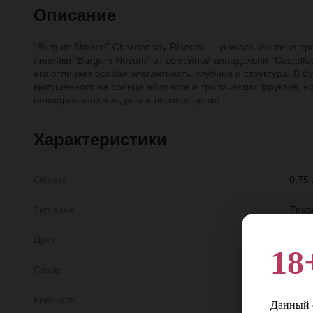
Описание
"Burgum Novum" Chardonnay Riserva — уникальное вино пр
линейки "Burgum Novum" от семейной винодельни "Castelfed
его отличает особая элегантность, глубина и структура. В
высушенного на солнце абрикоса и тропических фруктов, н
поджаренного миндаля и лесного ореха.
Характеристики
Объем
0,75 
Тип вина
Тихо
Цвет
Бело
18
Сахар
Сухо
Крепость
14
Данный с