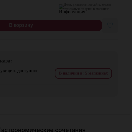
Цена, указанная на сайте, может
отличаться от цены в магазине
♡
В корзину
каза:
 увидеть доступное
В наличии в: 5 магазинах
Гастрономические сочетания