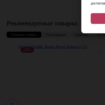
достигши
Рекомендуемые товары:
Похожие товары
Популярные
Новинки
Со с
-25%
♡