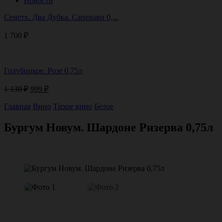
Новости
Сенетх. Два Дубка. Саперави 0,...
1 700
₽
Голубицкое. Розе 0,75л
Первоначальная
Текущая
1 130
₽
999
₽
цена
цена:
составляла
Главная
Вино
999 ₽.
Тихое вино
Белое
1
130 ₽.
Бургум Новум. Шардоне Ризерва 0,75л