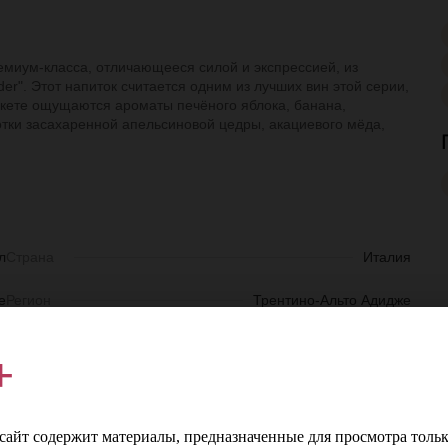
емиум-класса, отличающееся силой и экспрессией, из
er". Этот напиток считается одним из лучших вин этой серии,
 букете ощущаются ароматы печёного яблока, банана,
отки засахаренной апельсиновой цедры, акациевого мёда,
л
Страна
Италия
е
Регион
Трентино-Альто Адидже
е
Производитель
Castelfeder
+
е
Сорт винограда
Шардоне
%
айт содержит материалы, предназначенные для просмотра тольк