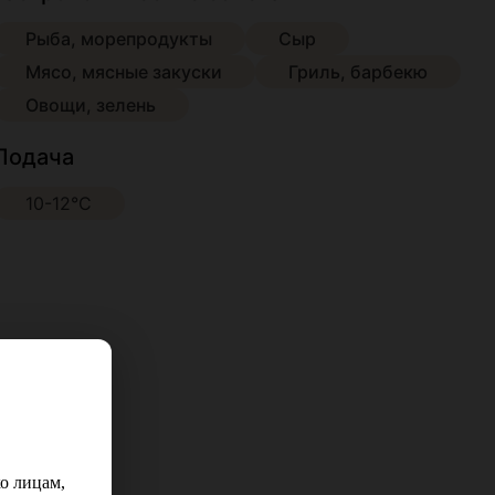
Рыба, морепродукты
Сыр
Мясо, мясные закуски
Гриль, барбекю
Овощи, зелень
Подача
10-12°С
о лицам,