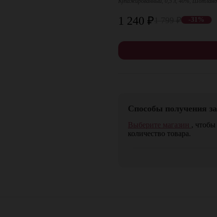
Купажированный, 0,5 л, 40%, Шотлан
1 240
₽
1 799
₽
-31%
Способы получения за
Выберите магазин
, чтобы
количество товара.