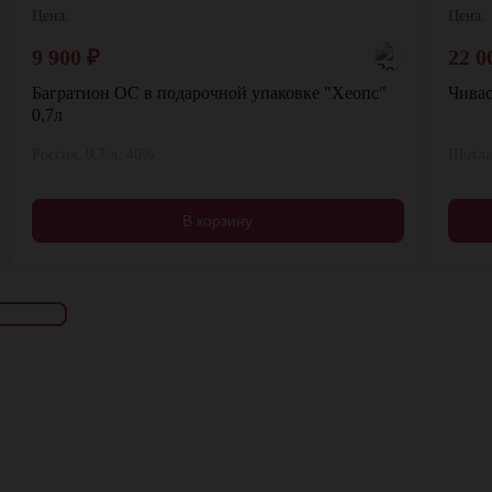
Цена:
Цена:
9 900
₽
22 0
Багратион ОС в подарочной упаковке "Хеопс"
Чивас
0,7л
Россия, 0,7 л, 40%
Шотлан
В корзину