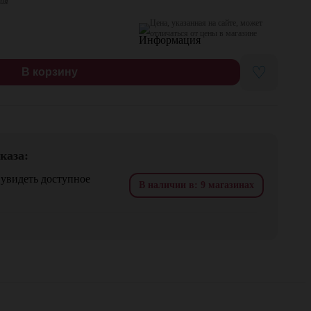
дия
Цена, указанная на сайте, может
отличаться от цены в магазине
♡
В корзину
каза:
 увидеть доступное
В наличии в: 9 магазинах