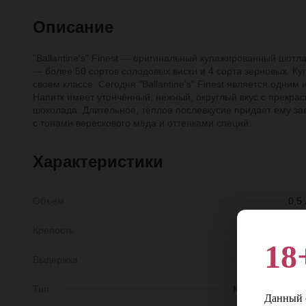
Описание
"Ballantine's" Finest — оригинальный купажированный шотла
— более 50 сортов солодовых виски и 4 сорта зерновых. Ку
своем классе. Сегодня "Ballantine’s" Finest является одни
Напитк имеет утончённый, нежный, округлый вкус с прекра
шоколада. Длительное, тёплое послевкусие придает ему з
с тонами верескового мёда и оттенками специй.
Характеристики
Объем
0,5 
Крепость
40
18
Выдержка
3 год
Тип
Купажированны
Данный с