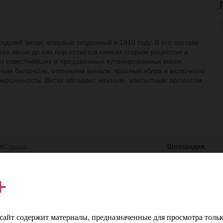
ндский виски, впервые созданный в 1910 году. В его составе
паж виски до сих пор остается самым старым рецептом в
м из известнейших и продаваемых купажированных виски.
сным балансом, оттенками ванили, красных яблок и молочного
авершенность. Виски обладает нежным, элегантным ароматом
л
Страна
Шотландия
%
Регион
Спейсайд
+
а
Производитель
Чивас Бразерс Лимитед
й
Цвет
Золотистый
айт содержит материалы, предназначенные для просмотра тольк