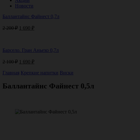
Акции
Новости
Баллантайнс Файнест 0,7л
Первоначальная
Текущая
2 200
₽
1 690
₽
цена
цена:
составляла
1
2
690 ₽.
Барсело. Гран Аньехо 0,7л
200 ₽.
Первоначальная
Текущая
2 100
₽
1 690
₽
цена
цена:
составляла
1
Главная
Крепкие напитки
Виски
2
690 ₽.
100 ₽.
Баллантайнс Файнест 0,5л