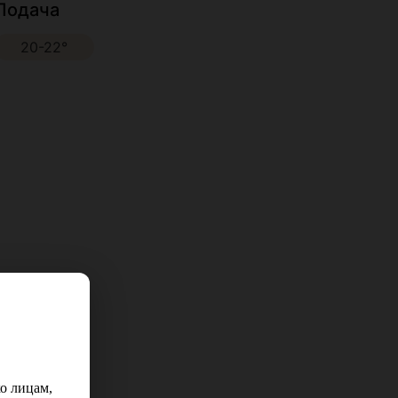
Подача
20-22°
о лицам,