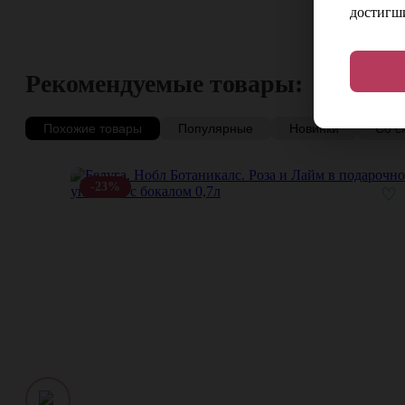
достигши
Рекомендуемые товары:
Похожие товары
Популярные
Новинки
Со с
-23%
♡