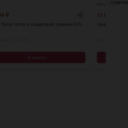
Цена:
00
₽
11 000
₽
 Ригал Алтис в подарочной упаковке 0,7л
Ардбег. Угадал
дия, 0,7 л, 40%
Шотландия, 0,7 л
В корзину