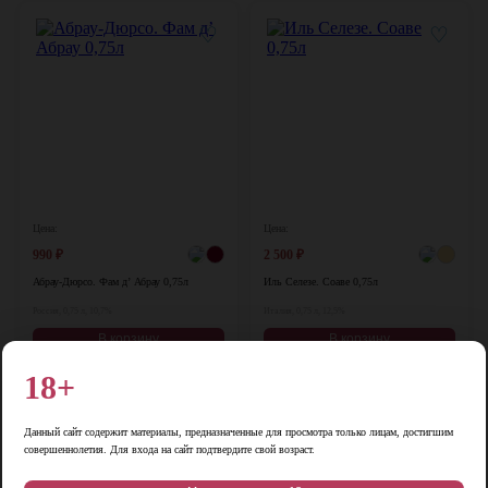
♡
♡
Цена:
Цена:
990
₽
2 500
₽
Абрау-Дюрсо. Фам д’ Абрау 0,75л
Иль Селезе. Соаве 0,75л
Россия, 0,75 л, 10,7%
Италия, 0,75 л, 12,5%
В корзину
В корзину
18+
♡
♡
Данный сайт содержит материалы, предназначенные для просмотра только лицам, достигшим
совершеннолетия. Для входа на сайт подтвердите свой возраст.