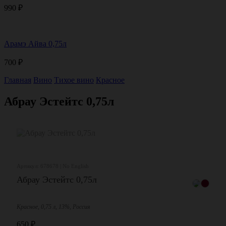
990
₽
Арамэ Айва 0,75л
700
₽
Главная
Вино
Тихое вино
Красное
Абрау Эстейтс 0,75л
Артикул: 678678 | No English
Абрау Эстейтс 0,75л
Красное, 0,75 л, 13%, Россия
650
₽