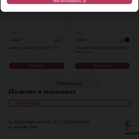
Мне исполнилось 18
Цена:
Цена:
4 300
₽
1 200
₽
Брамито. Шардоне Умбрия ИГТ 0,75л
Фанагория. Винодел & Сомелье. Пино
Нуар 0,75л
Италия, 0,75 л, 11-12,5%
Россия, 0,75 л, 13%
В корзину
В корзину
Показать еще
Наличие в магазинах
ул. Красноармейская, 45
+7 (918) 930-06-90
Пн - Вс: 10:00 - 22:00