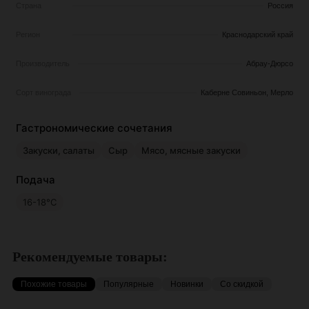
Страна
Россия
Регион
Краснодарский край
Производитель
Абрау-Дюрсо
Сорт винограда
Каберне Совиньон, Мерло
Гастрономические сочетания
Закуски, салаты
Сыр
Мясо, мясные закуски
Подача
16-18°C
Рекомендуемые товары:
Похожие товары
Популярные
Новинки
Со скидкой