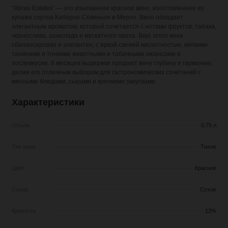
"Abrau Estates" — это изысканное красное вино, изготовленное из
купажа сортов Каберне-Совиньон и Мерло. Вино обладает
элегантным ароматом, который сочетается с нотами фруктов, табака,
чернослива, шоколада и мускатного ореха. Вкус этого вина
сбалансирован и элегантен, с яркой свежей кислотностью, мягкими
танинами и тонкими животными и табачными нюансами в
послевкусии. 9 месяцев выдержки придают вину глубину и гармонию,
делая его отличным выбором для гастрономических сочетаний с
мясными блюдами, сырами и крепкими закусками.
Характеристики
Объем
0,75 л
Тип вина
Тихое
Цвет
Красное
Сахар
Сухое
Крепость
13%