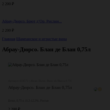
2 200
₽
Абрау-Дюрсо. Брют д’Ор. Рислин...
2 200
₽
Главная
Шампанское и игристые вина
Абрау-Дюрсо. Блан де Блан 0,75л
Артикул: 618571 | Abrau-Durso. Blanc de Blancs 0.75l
Абрау-Дюрсо. Блан де Блан 0,75л
Белое, 0,75 л, 11,5-12,5%, Россия
2 200
₽