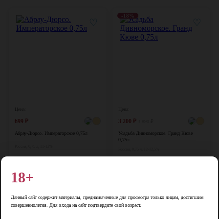
-18%
♡
♡
Цена:
Цена:
699
₽
3 200
₽
3 890
₽
Абрау-Дюрсо. Императорское 0,75л
Усадьба Дивноморское. Гранд Кюве
0,75л
Россия, 0,75 л, 11-12%
Россия, 0,75 л, 12-12,5%
В корзину
В корзину
18+
-12%
♡
♡
Данный сайт содержит материалы, предназначенные для просмотра только лицам, достигшим
совершеннолетия. Для входа на сайт подтвердите свой возраст.