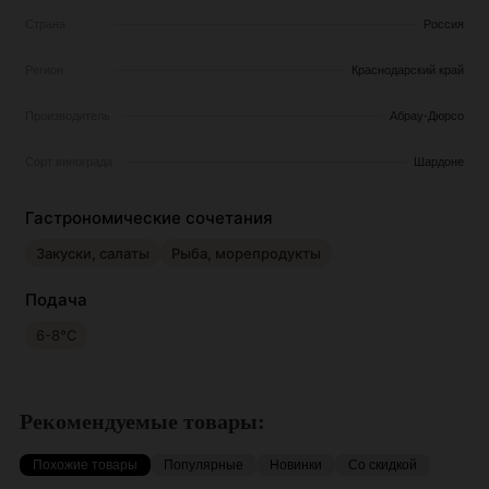
Страна
Россия
Регион
Краснодарский край
Производитель
Абрау-Дюрсо
Сорт винограда
Шардоне
Гастрономические сочетания
Закуски, салаты
Рыба, морепродукты
Подача
6-8°С
Рекомендуемые товары:
Похожие товары
Популярные
Новинки
Со скидкой