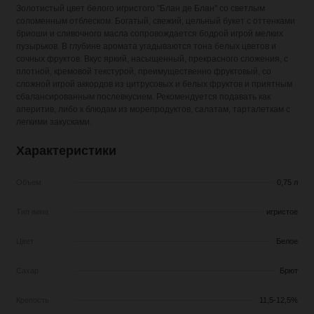
Золотистый цвет белого игристого "Блан де Блан" со светлым
соломенным отблеском. Богатый, свежий, цельный букет с оттенками
бриоши и сливочного масла сопровождается бодрой игрой мелких
пузырьков. В глубине аромата угадываются тона белых цветов и
сочных фруктов. Вкус яркий, насыщенный, прекрасного сложения, с
плотной, кремовой текстурой, преимущественно фруктовый, со
сложной игрой аккордов из цитрусовых и белых фруктов и приятным
сбалансированным послевкусием. Рекомендуется подавать как
аперитив, либо к блюдам из морепродуктов, салатам, тарталеткам с
легкими закусками.
Характеристики
Объем
0,75 л
Тип вина
игристое
Цвет
Белое
Сахар
Брют
Крепость
11,5-12,5%