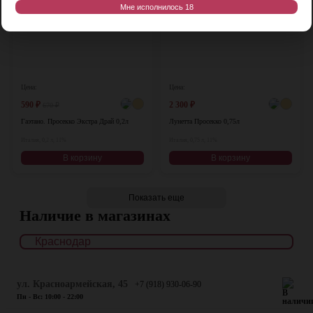
Мне исполнилось 18
Цена:
Цена:
590
₽
2 300
₽
670
₽
Гаэтано. Просекко Экстра Драй 0,2л
Лунетта Просекко 0,75л
Италия, 0,2 л, 11%
Италия, 0,75 л, 11%
В корзину
В корзину
Показать еще
Наличие в магазинах
ул. Красноармейская, 45
+7 (918) 930-06-90
Пн - Вс: 10:00 - 22:00