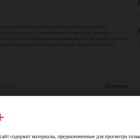
и, который можно смело рекомендовать для первого
 бурбона и хереса, он является отражением терруара
ком и полном, карамельно-медовом вкусе отражаются оттенки
те виски угадываются сладкая вишня, ванильный крем и
л
Страна
Шотландия
%
Регион
Спейсайд
+
т
Производитель
Аберлау Дистиллери Компани Лтд
й
Цвет
Красновато-золотистый
айт содержит материалы, предназначенные для просмотра тольк