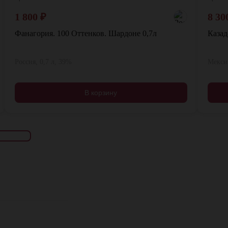
1 800
₽
8 30
Фанагория. 100 Оттенков. Шардоне 0,7л
Казад
Россия, 0,7 л, 39%
Мексик
В корзину