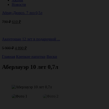
Акции
Новости
Абрау-Дюрсо. 7 лоз 0,5л
Первоначальная
Текущая
790
₽
610
₽
цена
цена:
составляла
610 ₽.
790 ₽.
Акентошан 12 лет в подарочной ...
Первоначальная
Текущая
5 900
₽
4 890
₽
цена
цена:
составляла
4
Главная
Крепкие напитки
Виски
5
890 ₽.
900 ₽.
Аберлауэр 10 лет 0,7л