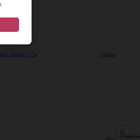
.
♡
Цена: