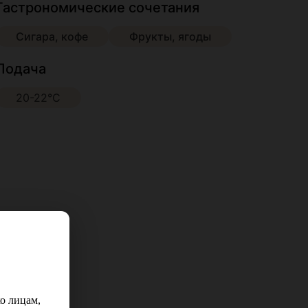
Гастрономические сочетания
Сигара, кофе
Фрукты, ягоды
Подача
20-22°С
о лицам,