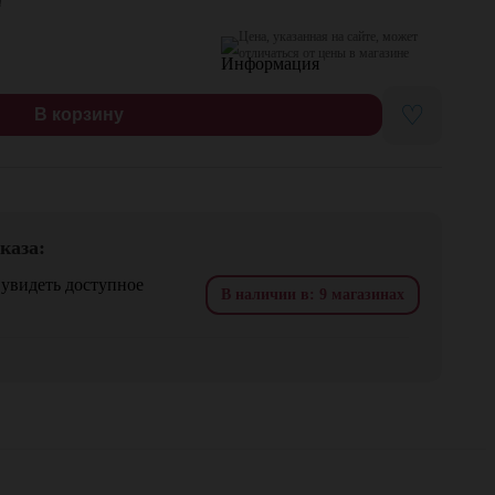
я
Цена, указанная на сайте, может
отличаться от цены в магазине
♡
В корзину
каза:
 увидеть доступное
В наличии в: 9 магазинах