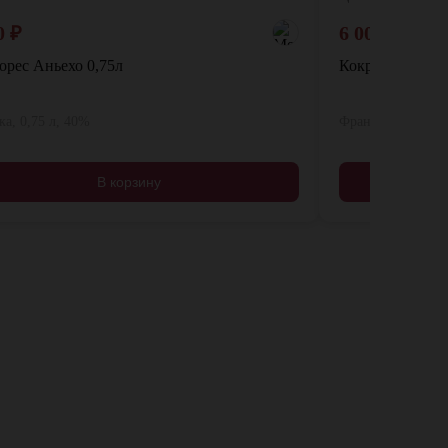
0
₽
6 000
₽
орес Аньехо 0,75л
Кокрель VSOP 
а, 0,75 л, 40%
Франция, 0,7 л, 
В корзину