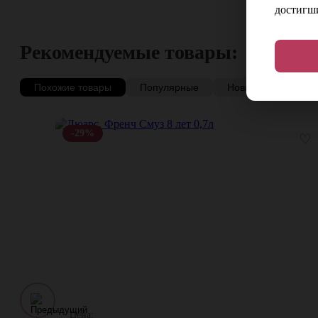
достигши
Рекомендуемые товары:
Похожие товары
Популярные
Новинки
Со с
-29%
♡
Цена: