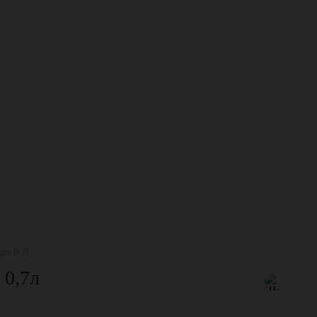
rs 0.7l
 0,7л