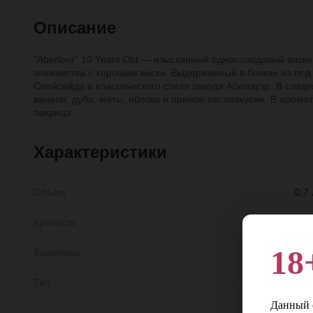
Описание
"Aberlour" 10 Years Old — изысканный односолодовый виск
знакомства с хорошим виски. Выдержанный в бочках из-под
Спейсайда и классического стиля завода Абелауэр. В слад
ванили, дуба, мяты, яблока и пряное послевкусие. В арома
лакрица.
Характеристики
Объем
0,7 
Крепость
40
18
Выдержка
10 ле
Тип
Односолодовы
Данный с